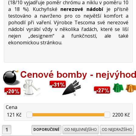
(18/10 vyjadřuje poměr chrómu a niklu v poměru 10
a 18 %). Kuchyňské
nerezové nádobí
je přísně
testováno a navrženo pro co největší komfort a
pohodlí při vaření. Výrobce Tescoma své nerezové
nádobí vyrábí vždy v několika řadách, které se liší
nejen „designem“ a funkčností, ale také
ekonomickou stránkou.
Cena
121 Kč
2200 Kč
1
DOPORUČENÉ
OD NEJLEVNĚJŠÍHO
OD NEJDRAŽŠÍHO