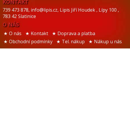
KONTAKT
739 473 878
,
info@lipis.cz
,
Lipis Jiří Houdek
,
Lípy 100
,
783 42 Slatinice
O NÁS
O nás
Kontakt
Doprava a platba
Obchodní podmínky
Tel. nákup
Nákup u nás