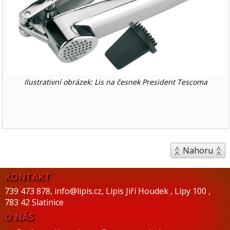
Ilustrativní obrázek: Lis na česnek President Tescoma
Nahoru
KONTAKT
739 473 878
,
info@lipis.cz
,
Lipis Jiří Houdek
,
Lípy 100
,
783 42 Slatinice
O NÁS