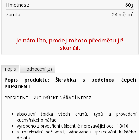
Hmotnost:
60
g
Záruka:
24 měsíců
Je nám líto, prodej tohoto předmětu již
skončil.
Popis
Hodnocení (2)
Popis produktu: Škrabka s podélnou čepelí
PRESIDENT
PRESIDENT - KUCHYŇSKÉ NÁŘADÍ NEREZ
absolutní špička všech druhů, typů a provedení
kuchyňského nářadí
vyrobeno z prvotřídní ušlechtilé nerezavějící oceli 18/10,
s maximální pečlivostí, věnovanou zpracování každého
detailu