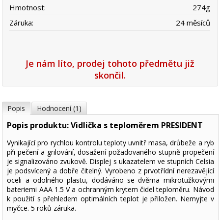
Hmotnost:
274
g
Záruka:
24 měsíců
Je nám líto, prodej tohoto předmětu již
skončil.
Popis
Hodnocení (1)
Popis produktu: Vidlička s teploměrem PRESIDENT
Vynikající pro rychlou kontrolu teploty uvnitř masa, drůbeže a ryb
při pečení a grilování, dosažení požadovaného stupně propečení
je signalizováno zvukově. Displej s ukazatelem ve stupních Celsia
je podsvícený a dobře čitelný. Vyrobeno z prvotřídní nerezavějící
oceli a odolného plastu, dodáváno se dvěma mikrotužkovými
bateriemi AAA 1.5 V a ochranným krytem čidel teploměru. Návod
k použití s přehledem optimálních teplot je přiložen. Nemyjte v
myčce. 5 roků záruka.