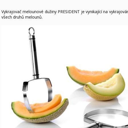
Vykrajovač melounové dužiny PRESIDENT je vynikající na vykrajován
všech druhů melounů.