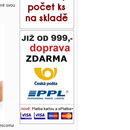
eré svou
Tescoma