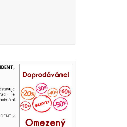
IDENT,
stavuje
adí - je
aximální
SIDENT k