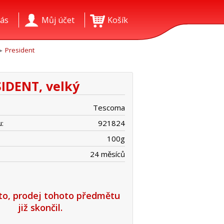
ás
Můj účet
Košík
President
IDENT, velký
Tescoma
:
921824
100
g
24 měsíců
íto, prodej tohoto předmětu
již skončil.