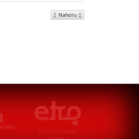
Nahoru
Etro Jiří Houdek
Tvorba a