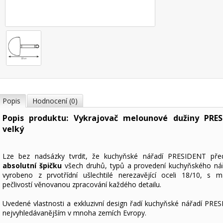
Popis
Hodnocení (0)
Popis produktu: Vykrajovač melounové dužiny PRES
velký
Lze bez nadsázky tvrdit, že kuchyňské nářadí PRESIDENT před
absolutní špičku
všech druhů, typů a provedení kuchyňského nář
vyrobeno z prvotřídní ušlechtilé nerezavějící oceli 18/10, s m
pečlivostí věnovanou zpracování každého detailu.
Uvedené vlastnosti a exkluzivní design řadí kuchyňské nářadí PRE
nejvyhledávanějším v mnoha zemích Evropy.