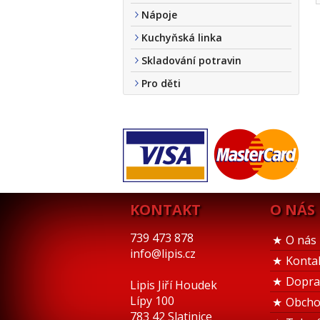
Nápoje
Kuchyňská linka
Skladování potravin
Pro děti
KONTAKT
O NÁS
739 473 878
O nás
info@lipis.cz
Konta
Dopra
Lipis Jiří Houdek
Lípy 100
Obcho
783 42 Slatinice