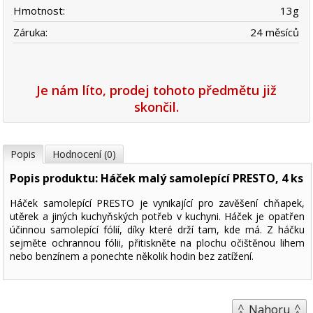
Hmotnost:
13
g
Záruka:
24 měsíců
Je nám líto, prodej tohoto předmětu již
skončil.
Popis
Hodnocení (0)
Popis produktu: Háček malý samolepící PRESTO, 4 ks
Háček samolepící PRESTO je vynikající pro zavěšení chňapek,
utěrek a jiných kuchyňských potřeb v kuchyni. Háček je opatřen
účinnou samolepící fólií, díky které drží tam, kde má. Z háčku
sejměte ochrannou fólii, přitiskněte na plochu očištěnou lihem
nebo benzínem a ponechte několik hodin bez zatížení.
Nahoru