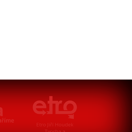
Etro Jiří Houdek
Tvorba a