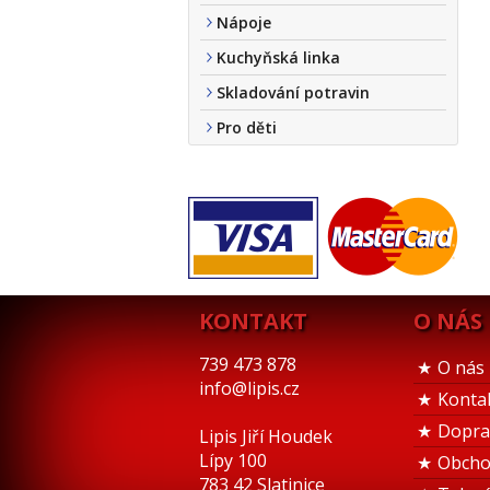
Nápoje
Kuchyňská linka
Skladování potravin
Pro děti
KONTAKT
O NÁS
739 473 878
O nás
info@lipis.cz
Konta
Dopra
Lipis Jiří Houdek
Lípy 100
Obcho
783 42 Slatinice