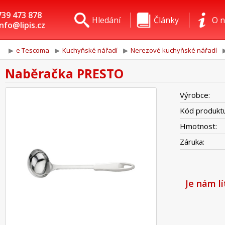
739 473 878
Hledání
Články
O n
info@lipis.cz
e Tescoma
Kuchyňské nářadí
Nerezové kuchyňské nářadí
Naběračka PRESTO
Výrobce:
Kód produktu
Hmotnost:
Záruka:
Je nám l