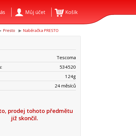
ás
Můj účet
Košík
Presto
Naběračka PRESTO
Tescoma
:
534520
124
g
24 měsíců
íto, prodej tohoto předmětu
již skončil.