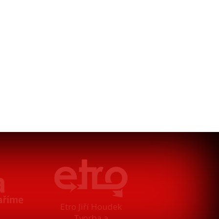
Etro Jiří Houdek
Tvorba a