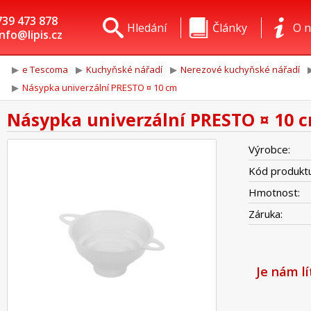
739 473 878
Hledání
Články
O n
info@lipis.cz
e Tescoma
Kuchyňské nářadí
Nerezové kuchyňské nářadí
Násypka univerzální PRESTO ¤ 10 cm
Násypka univerzální PRESTO ¤ 10 
Výrobce:
Kód produktu
Hmotnost:
Záruka:
Je nám l