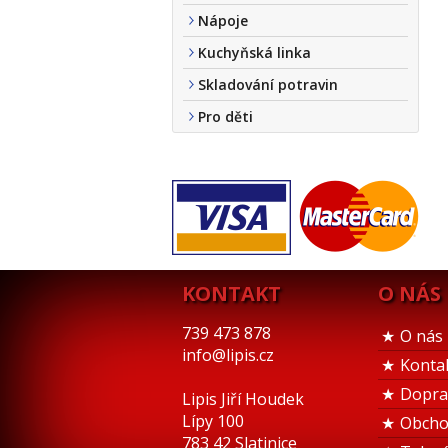
Nápoje
Kuchyňská linka
Skladování potravin
Pro děti
KONTAKT
O NÁS
739 473 878
O nás
info@lipis.cz
Konta
Dopra
Lipis Jiří Houdek
Lípy 100
Obcho
783 42 Slatinice