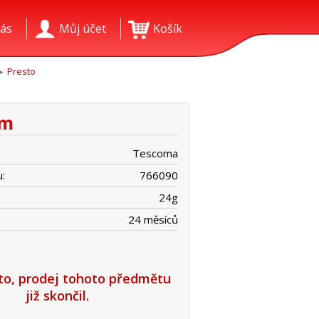
ás
Můj účet
Košík
Presto
cm
Tescoma
:
766090
24
g
24 měsíců
íto, prodej tohoto předmětu
již skončil.