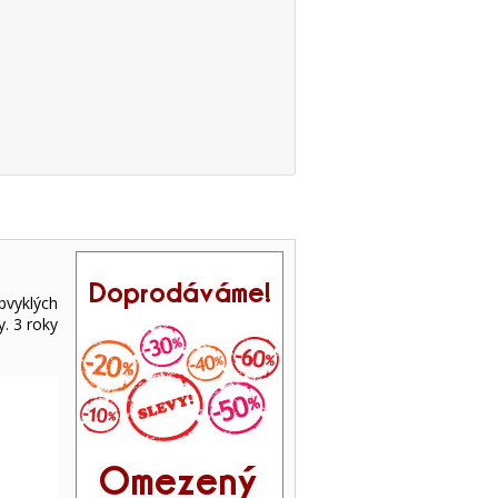
bvyklých
. 3 roky