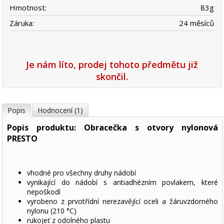
Hmotnost:
83
g
Záruka:
24 měsíců
Je nám líto, prodej tohoto předmětu již
skončil.
Popis
Hodnocení (1)
Popis produktu: Obracečka s otvory nylonová
PRESTO
vhodné pro všechny druhy nádobí
vynikající do nádobí s antiadhézním povlakem, které
nepoškodí
vyrobeno z prvotřídní nerezavějící oceli a žáruvzdorného
nylonu (210 °C)
rukojeť z odolného plastu