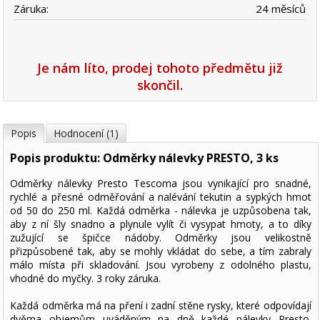
Záruka:
24 měsíců
Je nám líto, prodej tohoto předmětu již
skončil.
Popis
Hodnocení (1)
Popis produktu: Odměrky nálevky PRESTO, 3 ks
Odměrky nálevky Presto Tescoma jsou vynikající pro snadné,
rychlé a přesné odměřování a nalévání tekutin a sypkých hmot
od 50 do 250 ml. Každá odměrka - nálevka je uzpůsobena tak,
aby z ní šly snadno a plynule vylít či vysypat hmoty, a to díky
zužující se špičce nádoby. Odměrky jsou velikostně
přizpůsobené tak, aby se mohly vkládat do sebe, a tím zabraly
málo místa při skladování. Jsou vyrobeny z odolného plastu,
vhodné do myčky. 3 roky záruka.
Každá odměrka má na pření i zadní stěne rysky, které odpovídají
dvěma objemům uváděným na dně každé nálevky Presto.