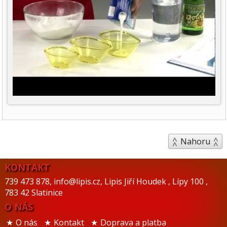
Nahoru
KONTAKT
739 473 878
,
info@lipis.cz
,
Lipis Jiří Houdek
,
Lípy 100
,
783 42 Slatinice
O NÁS
O nás
Kontakt
Doprava a platba