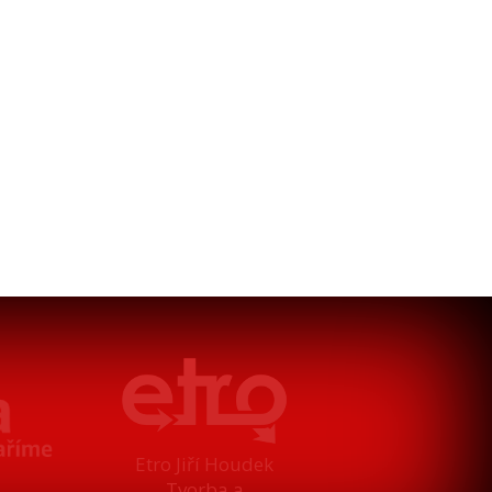
Etro Jiří Houdek
Tvorba a