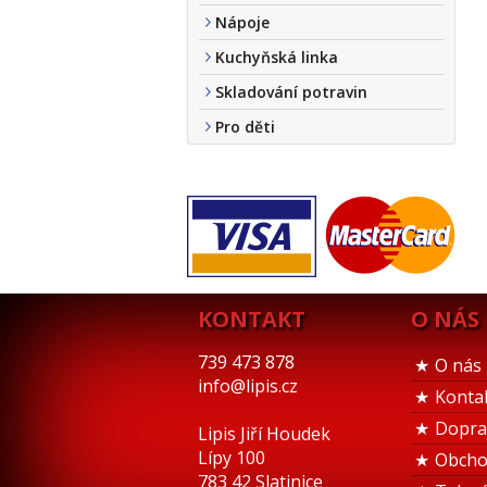
Nápoje
Kuchyňská linka
Skladování potravin
Pro děti
KONTAKT
O NÁS
739 473 878
O nás
info@lipis.cz
Konta
Dopra
Lipis Jiří Houdek
Lípy 100
Obcho
783 42 Slatinice