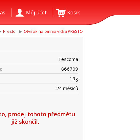
ás
Můj účet
Košík
Presto
Otvírák na omnia víčka PRESTO
Tescoma
:
866709
19
g
24 měsíců
íto, prodej tohoto předmětu
již skončil.