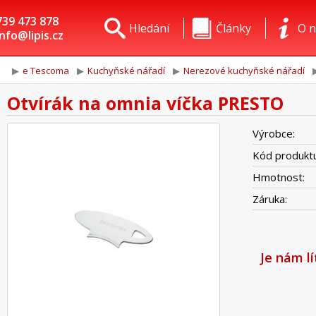
739 473 878
Hledání
Články
O n
info@lipis.cz
e Tescoma
Kuchyňské nářadí
Nerezové kuchyňské nářadí
Otvírák na omnia víčka PRESTO
Výrobce:
Kód produktu
Hmotnost:
Záruka:
Je nám l