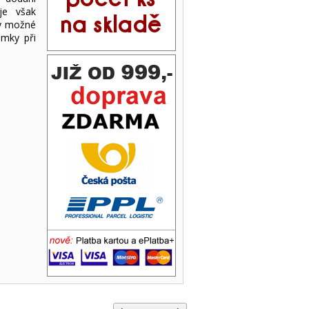
je však
ny možné
ámky při