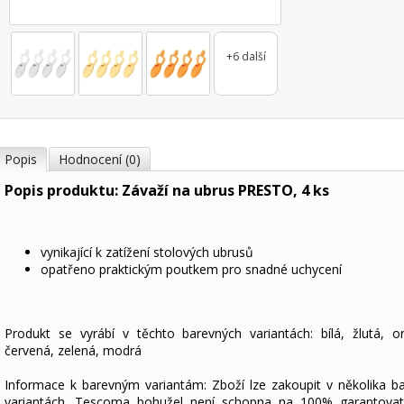
+6 další
Popis
Hodnocení (0)
Popis produktu: Závaží na ubrus PRESTO, 4 ks
vynikající k zatížení stolových ubrusů
opatřeno praktickým poutkem pro snadné uchycení
Produkt se vyrábí v těchto barevných variantách: bílá, žlutá, o
červená, zelená, modrá
Informace k barevným variantám: Zboží lze zakoupit v několika b
variantách. Tescoma bohužel není schopna na 100% garantovat