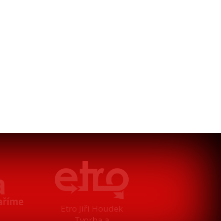
Etro Jiří Houdek
Tvorba a