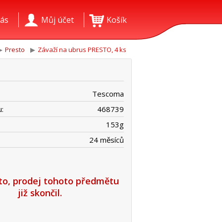
ás
Můj účet
Košík
Presto
Závaží na ubrus PRESTO, 4 ks
Tescoma
:
468739
153
g
24 měsíců
íto, prodej tohoto předmětu
již skončil.