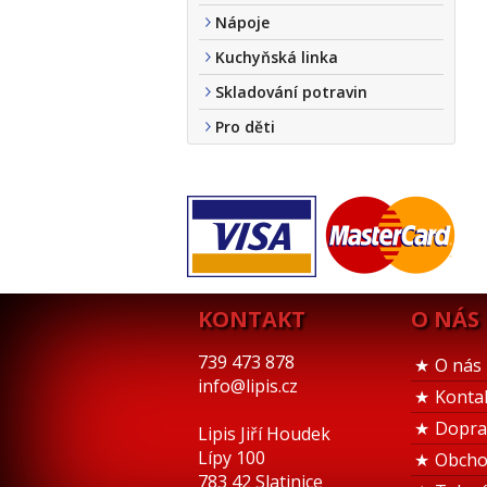
Nápoje
Kuchyňská linka
Skladování potravin
Pro děti
KONTAKT
O NÁS
739 473 878
O nás
info@lipis.cz
Konta
Dopra
Lipis Jiří Houdek
Lípy 100
Obcho
783 42 Slatinice