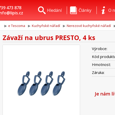
739 473 878
Hledání
Články
O n
info@lipis.cz
e Tescoma
Kuchyňské nářadí
Nerezové kuchyňské nářadí
Závaží na ubrus PRESTO, 4 ks
Výrobce:
Kód produktu
Hmotnost:
Záruka:
Je nám l